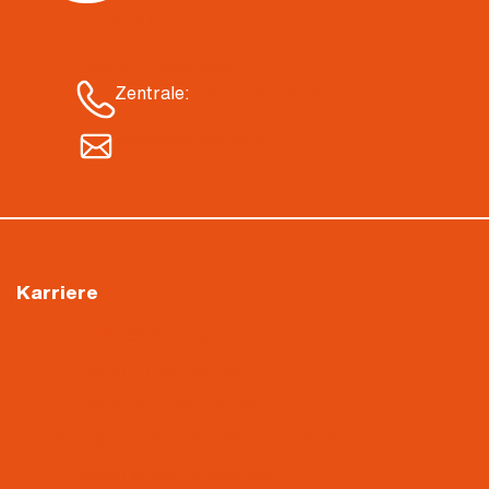
Kontakt
Standort auswählen
Zentrale:
04421 3004-00
info@nietiedt.com
Karriere
Aktuelle Stellenangebote
Arbeiten im Gerüstbau
Arbeiten im Malerbetrieb
Arbeiten in der Oberflächentechnik
Arbeiten in der Verwaltung