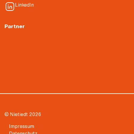
LinkedIn
Partner
Nietiedt Planen & Bauen GmbH
Nietiedt Dämmtechnik GmbH
Nietiedt Parkhaus Experten
Nietiedt Akustikbau GmbH
Gerüstbau Witte GmbH
© Nietiedt 2026
Impressum
Datenschutz