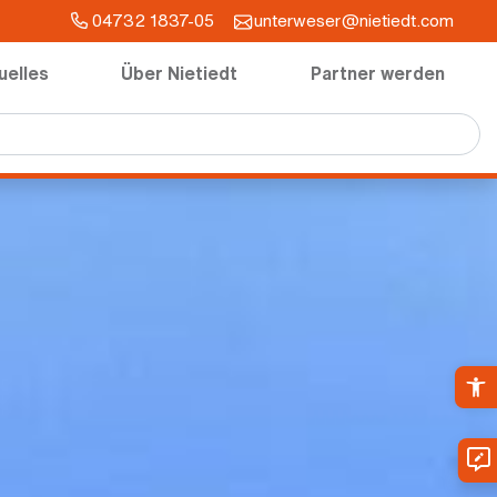
04732 1837-05
unterweser@nietiedt.com
uelles
Über Nietiedt
Partner werden
Ope