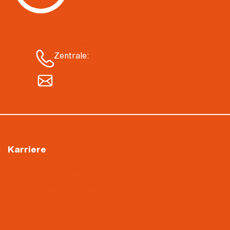
Kontakt
Standort auswählen
Zentrale:
04421 3004-00
info@nietiedt.com
Karriere
Aktuelle Stellenangebote
Arbeiten im Gerüstbau
Arbeiten im Malerbetrieb
Arbeiten in der Oberflächentechnik