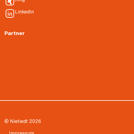
LinkedIn
Partner
Nietiedt Planen & Bauen GmbH
Nietiedt Dämmtechnik GmbH
Nietiedt Parkhaus Experten
Nietiedt Akustikbau GmbH
Gerüstbau Witte GmbH
© Nietiedt 2026
Impressum