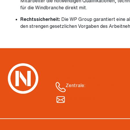
Mitarbeiter die notwendigen Qualifikationen, tec
für die Windbranche direkt mit.
Rechtssicherheit:
Die WP Group garantiert eine a
den strengen gesetzlichen Vorgaben des Arbeitn
Kontakt
Standort auswählen
Zentrale:
04421 3004-00
info@nietiedt.com