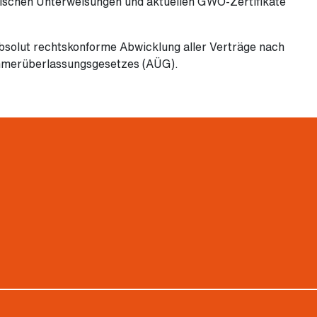
hnischen Unterweisungen und aktuellen GWO-Zertifikate
bsolut rechtskonforme Abwicklung aller Verträge nach
ehmerüberlassungsgesetzes (AÜG).