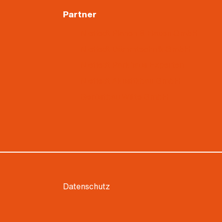
Partner
Nietiedt Planen & Bauen GmbH
Nietiedt Dämmtechnik GmbH
Nietiedt Parkhaus Experten
Nietiedt Akustikbau GmbH
Gerüstbau Witte GmbH
Datenschutz