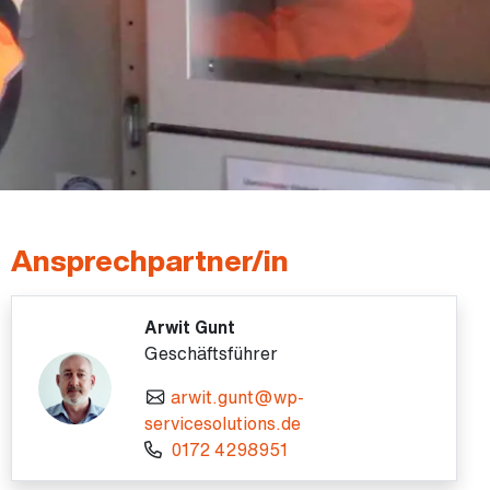
Ansprechpartner/in
Arwit Gunt
Geschäftsführer
arwit.gunt@wp-
servicesolutions.de
0172 4298951