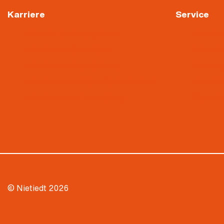
Karriere
Service
Aktuelle Stellenangebote
Downlo
Arbeiten im Gerüstbau
Videoü
Arbeiten im Malerbetrieb
Hinweis
Arbeiten in der Oberflächentechnik
About N
Arbeiten in der Verwaltung
Über Ni
© Nietiedt 2026