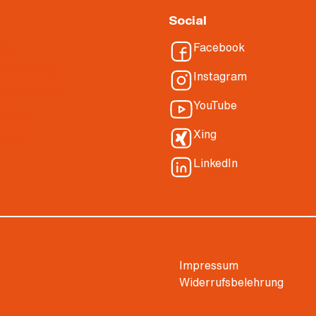
Social
ads
Facebook
berwachung
Instagram
gebersystem
YouTube
ietiedt
Xing
etiedt
LinkedIn
Impressum
Widerrufsbelehrung