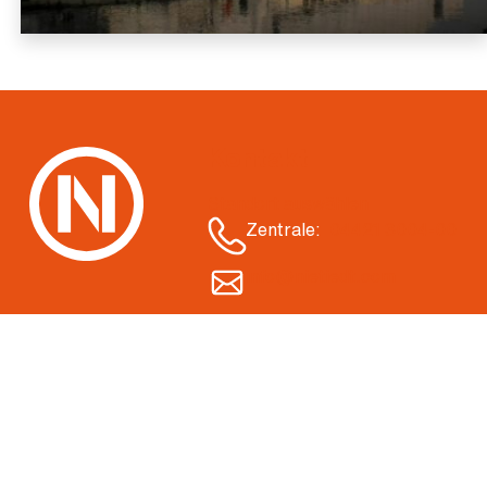
Kontakt
Standort auswählen
Zentrale:
04421 3004-00
info@nietiedt.com
Karriere
Service
Aktuelle Stellenangebote
Downlo