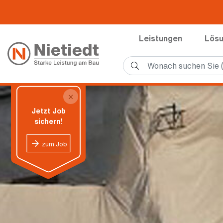
Leistungen
Lös
×
Jetzt Job
sichern!
zum Job