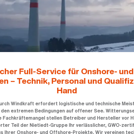
cher Full-Service für Onshore- un
n – Technik, Personal und Qualifiz
Hand
rch Windkraft erfordert logistische und technische Meist
r den extremen Bedingungen auf offener See. Witterungse
e Fachkräftemangel stellen Betreiber und Hersteller vor 
erter Teil der Nietiedt-Gruppe Ihr verlässlicher, GWO-zerti
 Ihrer Onshore- und Offshore-Projekte. Wir vereinen te