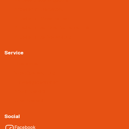
Aktuelle Stellenangebote
Arbeiten im Gerüstbau
Arbeiten im Malerbetrieb
Arbeiten in der Oberflächentechnik
Arbeiten in der Verwaltung
Service
Downloads
Videoüberwachung
Hinweisgebersystem
About Nietiedt
Über Nietiedt
Social
Facebook