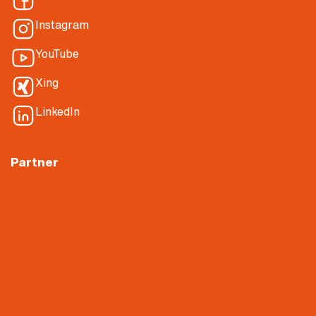
Instagram
YouTube
Xing
LinkedIn
Partner
Nietiedt Planen & Bauen GmbH
Nietiedt Dämmtechnik GmbH
Nietiedt Parkhaus Experten
Nietiedt Akustikbau GmbH
Gerüstbau Witte GmbH