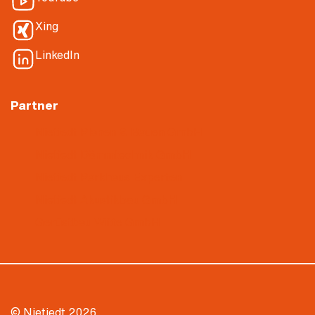
Xing
LinkedIn
Partner
Nietiedt Planen & Bauen GmbH
Nietiedt Dämmtechnik GmbH
Nietiedt Parkhaus Experten
Nietiedt Akustikbau GmbH
Gerüstbau Witte GmbH
© Nietiedt 2026