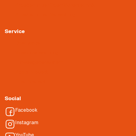
Arbeiten in der Oberflächentechnik
Arbeiten in der Verwaltung
Service
Downloads
Videoüberwachung
Hinweisgebersystem
About Nietiedt
Über Nietiedt
Social
Facebook
Instagram
YouTube