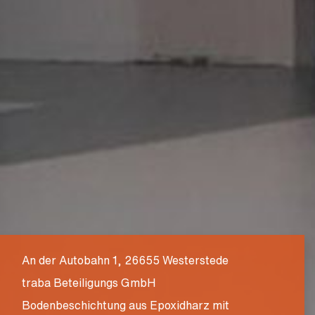
An der Autobahn 1, 26655 Westerstede
traba Beteiligungs GmbH
Bodenbeschichtung aus Epoxidharz mit