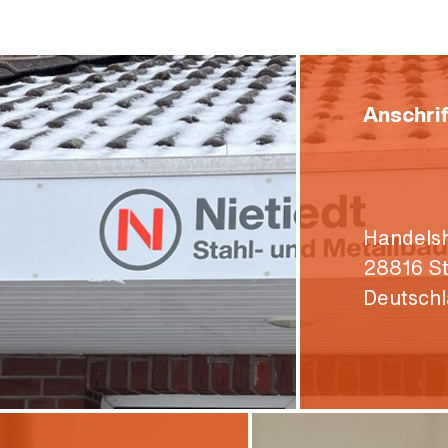
Anschri
Handels
28816 S
Deutsch