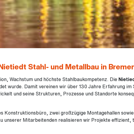
Nietiedt Stahl- und Metallbau in Breme
ition, Wachstum und höchste Stahlbaukompetenz. Die
Nietie
det wurde. Damit vereinen wir über 130 Jahre Erfahrung im 
wickelt und seine Strukturen, Prozesse und Standorte konseq
es Konstruktionsbüro, zwei großzügige Montagehallen sowie e
au unserer Mitarbeitenden realisieren wir Projekte effizient,