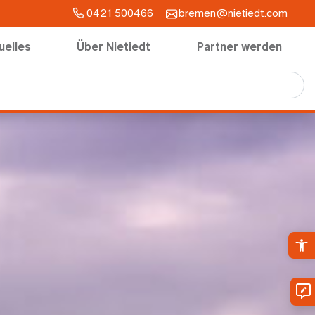
0421 500466
bremen@nietiedt.com
uelles
Über Nietiedt
Partner werden
Ope