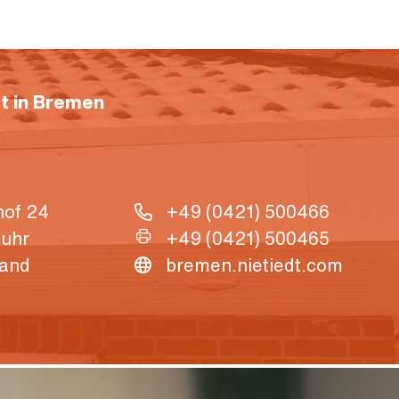
ft in Bremen
hof 24
+49 (0421) 500466
tuhr
+49 (0421) 500465
land
bremen.nietiedt.com