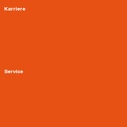
Karriere
Aktuelle Stellenangebote
Arbeiten im Gerüstbau
Arbeiten im Malerbetrieb
Arbeiten in der Oberflächentechnik
Arbeiten in der Verwaltung
Service
Downloads
Videoüberwachung
Hinweisgebersystem
About Nietiedt
Über Nietiedt