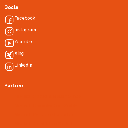
Social
Facebook
Instagram
YouTube
Xing
LinkedIn
Partner
Nietiedt Planen & Bauen GmbH
Nietiedt Dämmtechnik GmbH
Nietiedt Parkhaus Experten
Nietiedt Akustikbau GmbH