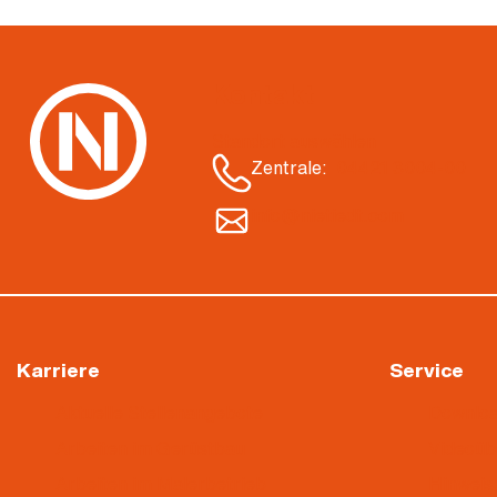
Kontakt
Standort auswählen
Zentrale:
04421 3004-00
info@nietiedt.com
Karriere
Service
Aktuelle Stellenangebote
Downlo
Arbeiten im Gerüstbau
Videoü
Arbeiten im Malerbetrieb
Hinweis