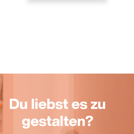
Du liebst es zu
gestalten?