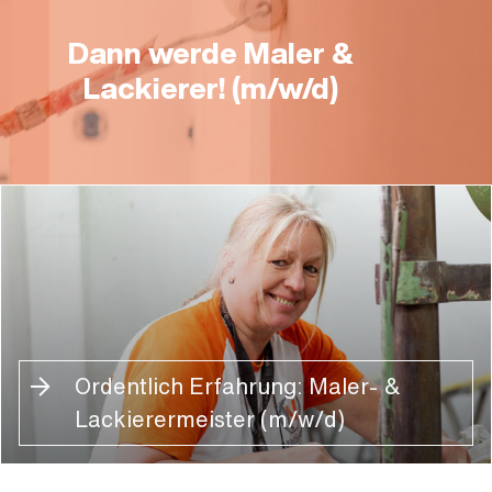
Dann werde Maler &
Lackierer! (m/w/d)
Ordentlich Erfahrung: Maler- &
Lackierermeister (m/w/d)