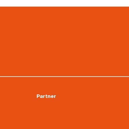
Partner
Nietiedt Planen & Bauen GmbH
Nietiedt Dämmtechnik GmbH
Nietiedt Parkhaus Experten