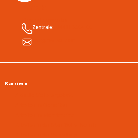
Kontakt
Standort auswählen
Zentrale:
04421 3004-00
info@nietiedt.com
Karriere
Aktuelle Stellenangebote
Arbeiten im Gerüstbau
Arbeiten im Malerbetrieb
Arbeiten in der Oberflächentechnik
Arbeiten in der Verwaltung