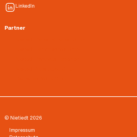
LinkedIn
Partner
Nietiedt Planen & Bauen GmbH
Nietiedt Dämmtechnik GmbH
Nietiedt Parkhaus Experten
Nietiedt Akustikbau GmbH
Gerüstbau Witte GmbH
© Nietiedt 2026
Impressum