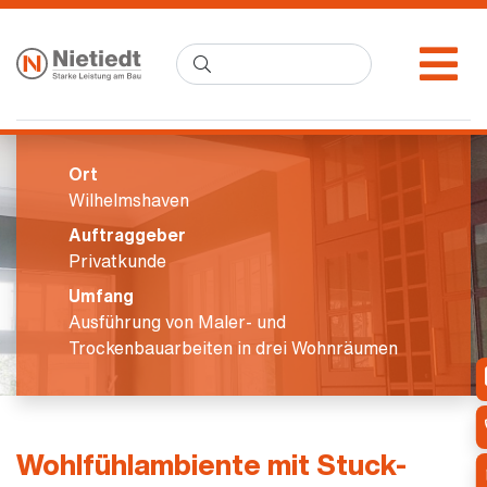
Ort
Wilhelmshaven
Auftraggeber
Privatkunde
Umfang
Ausführung von Maler- und
Trockenbauarbeiten in drei Wohnräumen
Wohlfühlambiente mit Stuck-