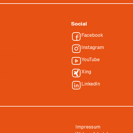
Social
ads
Facebook
berwachung
Instagram
gebersystem
YouTube
ietiedt
Xing
etiedt
LinkedIn
Impressum