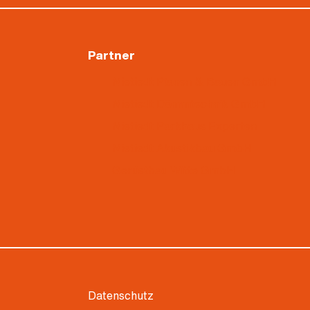
Partner
Nietiedt Planen & Bauen GmbH
Nietiedt Dämmtechnik GmbH
Nietiedt Parkhaus Experten
Nietiedt Akustikbau GmbH
Gerüstbau Witte GmbH
Datenschutz