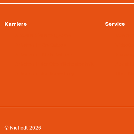
Karriere
Service
Aktuelle Stellenangebote
Downlo
Arbeiten im Gerüstbau
Videoü
Arbeiten im Malerbetrieb
Hinweis
Arbeiten in der Oberflächentechnik
About N
Arbeiten in der Verwaltung
Über Ni
© Nietiedt 2026