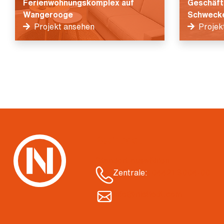
Ferienwohnungskomplex auf
Geschäft
Wangerooge
Schwecke
Projekt ansehen
Projek
Kontakt
Standort auswählen
Zentrale:
04421 3004-00
info@nietiedt.com