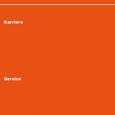
Karriere
Aktuelle Stellenangebote
Arbeiten im Gerüstbau
Arbeiten im Malerbetrieb
Arbeiten in der Oberflächentechnik
Arbeiten in der Verwaltung
Service
Downloads
Videoüberwachung
Hinweisgebersystem
About Nietiedt