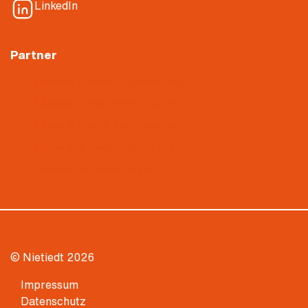
LinkedIn
Partner
Nietiedt Planen & Bauen GmbH
Nietiedt Dämmtechnik GmbH
Nietiedt Parkhaus Experten
Nietiedt Akustikbau GmbH
Gerüstbau Witte GmbH
© Nietiedt 2026
Impressum
Datenschutz