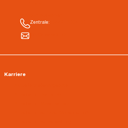
Kontakt
Standort auswählen
Zentrale:
04421 3004-00
info@nietiedt.com
Karriere
Aktuelle Stellenangebote
Arbeiten im Gerüstbau
Arbeiten im Malerbetrieb
Arbeiten in der Oberflächentechnik
Arbeiten in der Verwaltung