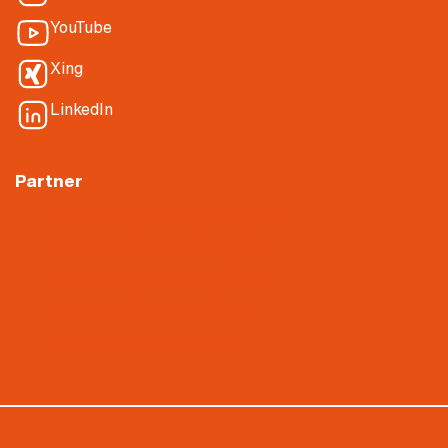
YouTube
Xing
LinkedIn
Partner
Nietiedt Planen & Bauen GmbH
Nietiedt Dämmtechnik GmbH
Nietiedt Parkhaus Experten
Nietiedt Akustikbau GmbH
Gerüstbau Witte GmbH