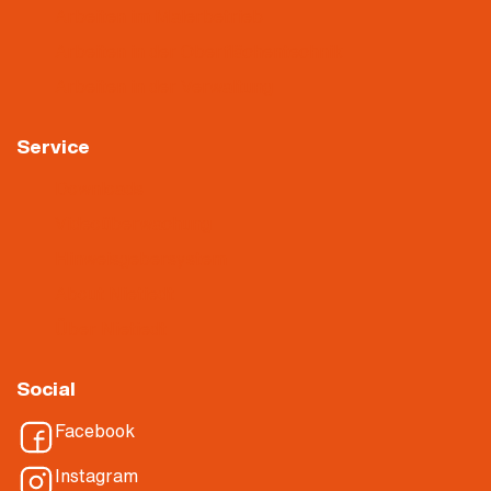
Arbeiten im Malerbetrieb
Arbeiten in der Oberflächentechnik
Arbeiten in der Verwaltung
Service
Downloads
Videoüberwachung
Hinweisgebersystem
About Nietiedt
Über Nietiedt
Social
Facebook
Instagram