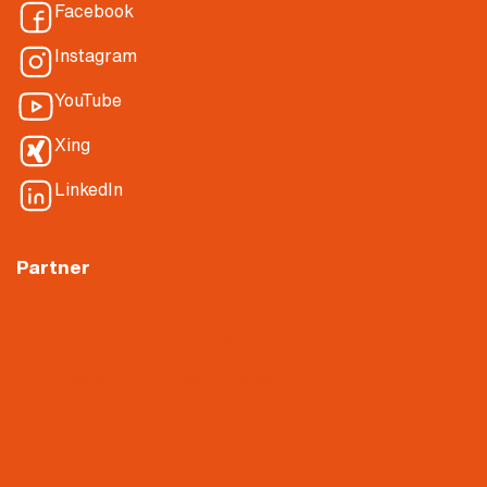
Facebook
Instagram
YouTube
Xing
LinkedIn
Partner
Nietiedt Planen & Bauen GmbH
Nietiedt Dämmtechnik GmbH
Nietiedt Parkhaus Experten
Nietiedt Akustikbau GmbH
Gerüstbau Witte GmbH