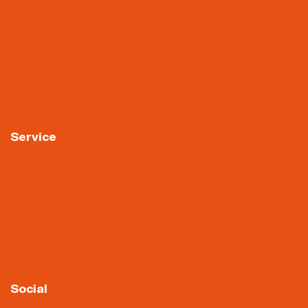
Aktuelle Stellenangebote
Arbeiten im Gerüstbau
Arbeiten im Malerbetrieb
Arbeiten in der Oberflächentechnik
Arbeiten in der Verwaltung
Service
Downloads
Videoüberwachung
Hinweisgebersystem
About Nietiedt
Über Nietiedt
Social