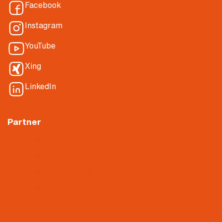
Facebook
Instagram
YouTube
Xing
LinkedIn
Partner
Nietiedt Planen & Bauen GmbH
Nietiedt Dämmtechnik GmbH
Nietiedt Parkhaus Experten
Nietiedt Akustikbau GmbH
Gerüstbau Witte GmbH