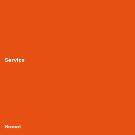
Aktuelle Stellenangebote
Arbeiten im Gerüstbau
Arbeiten im Malerbetrieb
Arbeiten in der Oberflächentechnik
Arbeiten in der Verwaltung
Service
Downloads
Videoüberwachung
Hinweisgebersystem
About Nietiedt
Über Nietiedt
Social