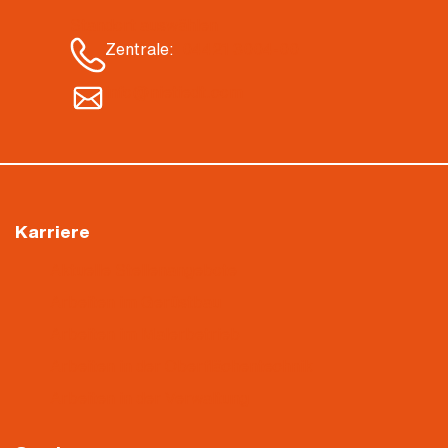
Standort auswählen
Zentrale:
04421 3004-00
info@nietiedt.com
Karriere
Aktuelle Stellenangebote
Arbeiten im Gerüstbau
Arbeiten im Malerbetrieb
Arbeiten in der Oberflächentechnik
Arbeiten in der Verwaltung