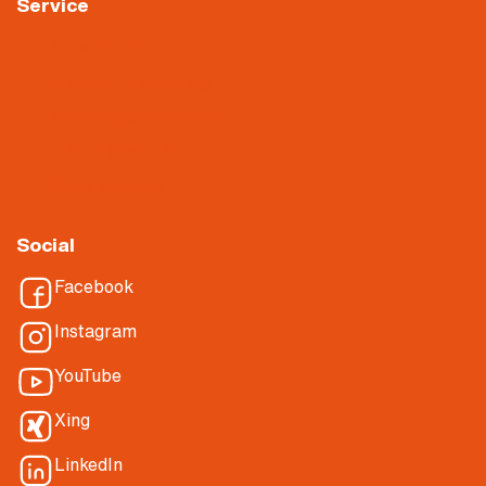
Service
Downloads
Videoüberwachung
Hinweisgebersystem
About Nietiedt
Über Nietiedt
Social
Facebook
Instagram
YouTube
Xing
LinkedIn