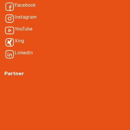
Facebook
Instagram
YouTube
Xing
LinkedIn
Partner
Nietiedt Planen & Bauen GmbH
Nietiedt Dämmtechnik GmbH
Nietiedt Parkhaus Experten
Nietiedt Akustikbau GmbH
Gerüstbau Witte GmbH