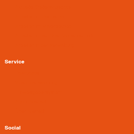
Aktuelle Stellenangebote
Arbeiten im Gerüstbau
Arbeiten im Malerbetrieb
Arbeiten in der Oberflächentechnik
Arbeiten in der Verwaltung
Service
Downloads
Videoüberwachung
Hinweisgebersystem
About Nietiedt
Über Nietiedt
Social