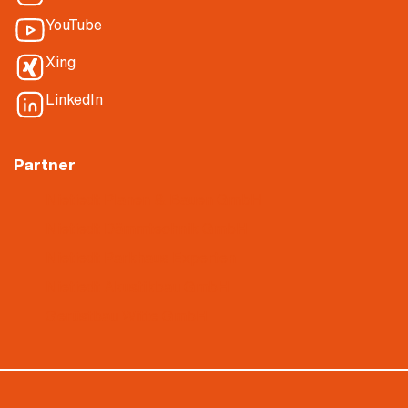
YouTube
Xing
LinkedIn
Partner
Nietiedt Planen & Bauen GmbH
Nietiedt Dämmtechnik GmbH
Nietiedt Parkhaus Experten
Nietiedt Akustikbau GmbH
Gerüstbau Witte GmbH