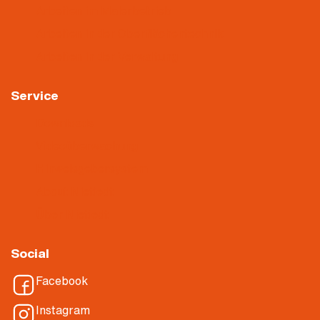
Arbeiten im Malerbetrieb
Arbeiten in der Oberflächentechnik
Arbeiten in der Verwaltung
Service
Downloads
Videoüberwachung
Hinweisgebersystem
About Nietiedt
Über Nietiedt
Social
Facebook
Instagram