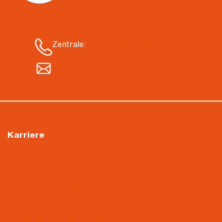
Kontakt
Standort auswählen
Zentrale:
04421 3004-00
info@nietiedt.com
Karriere
Aktuelle Stellenangebote
Arbeiten im Gerüstbau
Arbeiten im Malerbetrieb
Arbeiten in der Oberflächentechnik
Arbeiten in der Verwaltung