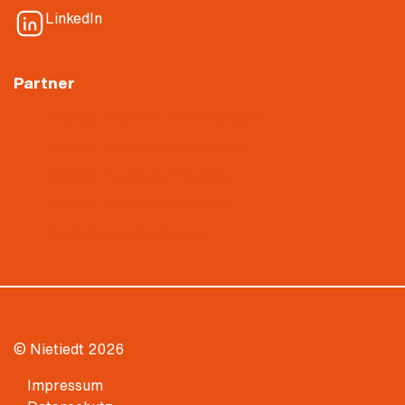
LinkedIn
Partner
Nietiedt Planen & Bauen GmbH
Nietiedt Dämmtechnik GmbH
Nietiedt Parkhaus Experten
Nietiedt Akustikbau GmbH
Gerüstbau Witte GmbH
© Nietiedt 2026
Impressum