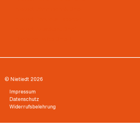
Nietiedt Dämmtechnik GmbH
Nietiedt Parkhaus Experten
Nietiedt Akustikbau GmbH
Gerüstbau Witte GmbH
© Nietiedt 2026
Impressum
Datenschutz
Widerrufsbelehrung