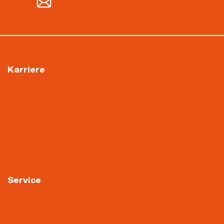
Karriere
Aktuelle Stellenangebote
Arbeiten im Gerüstbau
Arbeiten im Malerbetrieb
Arbeiten in der Oberflächentechnik
Arbeiten in der Verwaltung
Service
Downloads
Videoüberwachung