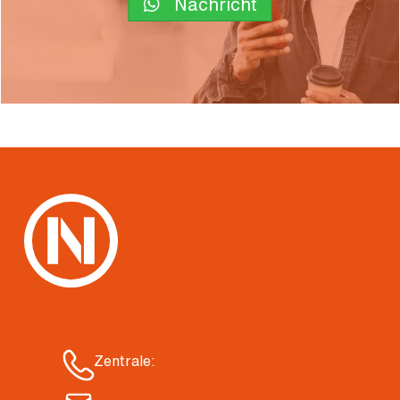
Nachricht
Kontakt
Standort auswählen
Zentrale:
04421 3004-00
info@nietiedt.com