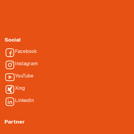
Hinweisgebersystem
About Nietiedt
Über Nietiedt
Social
Facebook
Instagram
YouTube
Xing
LinkedIn
Partner
Nietiedt Planen & Bauen GmbH