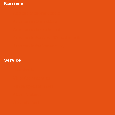
Karriere
Aktuelle Stellenangebote
Arbeiten im Gerüstbau
Arbeiten im Malerbetrieb
Arbeiten in der Oberflächentechnik
Arbeiten in der Verwaltung
Service
Downloads
Videoüberwachung
Hinweisgebersystem
About Nietiedt
Über Nietiedt