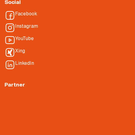
Social
Facebook
Instagram
YouTube
Xing
LinkedIn
Partner
Nietiedt Planen & Bauen GmbH
Nietiedt Dämmtechnik GmbH
Nietiedt Parkhaus Experten
Nietiedt Akustikbau GmbH
Gerüstbau Witte GmbH