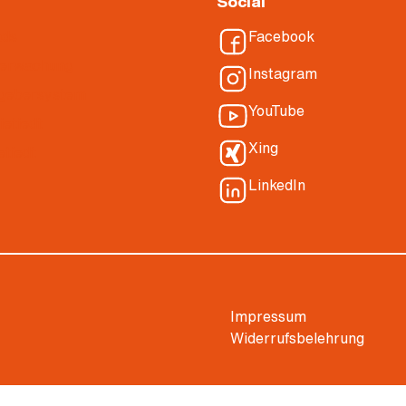
Social
ads
Facebook
berwachung
Instagram
gebersystem
YouTube
ietiedt
Xing
etiedt
LinkedIn
Impressum
Widerrufsbelehrung