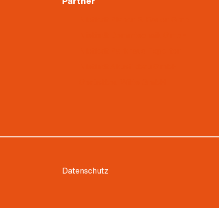
Partner
Nietiedt Planen & Bauen GmbH
Nietiedt Dämmtechnik GmbH
Nietiedt Parkhaus Experten
Nietiedt Akustikbau GmbH
Gerüstbau Witte GmbH
Datenschutz