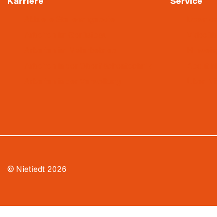
Karriere
Service
Aktuelle Stellenangebote
Downlo
Arbeiten im Gerüstbau
Videoü
Arbeiten im Malerbetrieb
Hinweis
Arbeiten in der Oberflächentechnik
About N
Arbeiten in der Verwaltung
Über Ni
© Nietiedt 2026